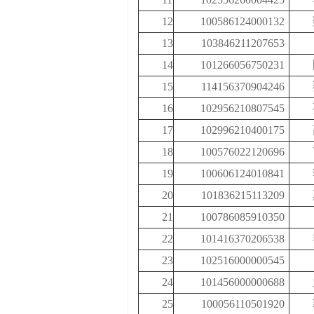
12
100586124000132
13
103846211207653
14
101266056750231
15
114156370904246
16
102956210807545
17
102996210400175
18
100576022120696
19
100606124010841
20
101836215113209
21
100786085910350
22
101416370206538
23
102516000000545
24
101456000000688
25
100056110501920