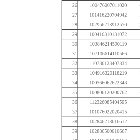
26
100476007011020
27
101416220704942
28
102956213912550
29
100416310131072
30
103846214590119
31
107106614110566
32
110786123407834
33
104916320118219
34
100566062622348
35
100806120200762
36
112326085404595
37
101076022020415
38
102846213616612
39
102886500010667