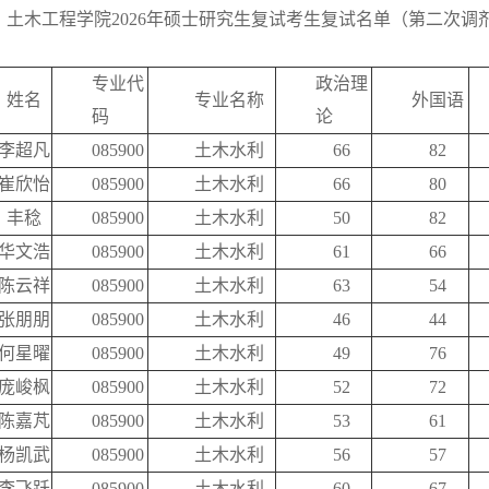
土木工程学院2026年硕士研究生复试考生复试名单（第二次调
专业代
政治理
姓名
专业名称
外国语
码
论
李超凡
085900
土木水利
66
82
崔欣怡
085900
土木水利
66
80
丰稔
085900
土木水利
50
82
华文浩
085900
土木水利
61
66
陈云祥
085900
土木水利
63
54
张朋朋
085900
土木水利
46
44
何星曜
085900
土木水利
49
76
庞峻枫
085900
土木水利
52
72
陈嘉芃
085900
土木水利
53
61
杨凯武
085900
土木水利
56
57
李飞跃
085900
土木水利
60
67