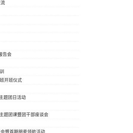
交流
报告会
培训
习班开班仪式
主题团日活动
年主题团课暨团干部座谈会
送会暨首期朋辈领航活动