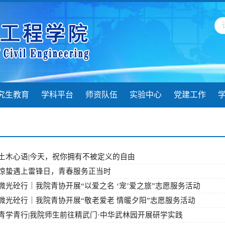
究生教育
学科平台
师资队伍
实验中心
党建工作
土木心语|今天，祝你拥有不被定义的自由
惊蛰遇上雷锋日，青春服务正当时
微光砼行｜我院青协开展“以爱之名 ‘宠’爱之旅”志愿服务活动
微光砼行｜我院青协开展“敬老爱老 情暖夕阳”志愿服务活动
青学青行|我院师生前往精武门·中华武林园开展研学实践