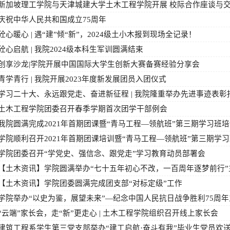
新加坡理工学院与天津城建大学土木工程学院开展 校际合作座谈与
庆祝中华人民共和国成立75周年
砼心暖心 | 遇“建”倾“新”，2024级土小木报到现场全记录！
砼心启航 | 我院2024级本科生军训圆满结束
创享沙龙|学院开展中国国际大学生创新大赛备赛经验分享会
青学青行 | 我院开展2023年度新发展团员入团仪式
学习二十大、永远跟党走、奋进新征程 | 我院隆重举办先进事迹表彰
土木工程学院团委召开春季学期首次团学干部例会
我院圆满完成2021年首期团课暨“青马工程—领航班”第三期学习班
学院顺利召开2021年首期团课培训暨“青马工程—领航班”第三期学
学院团委召开“学党史、强信念、跟党走”学习教育动员部署会
【土木资讯】学院圆满举办“七十五年初心不改，一百周年逐梦前行”
【土木资讯】学院团委圆满完成团支部“对标定级”工作
学院举办“以史为鉴，展望未来”—纪念中国人民抗日战争胜利75周
“云端”家长会，走“新”更走心 | 土木工程学院组织召开线上家长会
建筑工程系学生第三党支部举办“建工启航·奋斗有我”毕业生党员欢