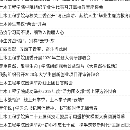
土木工程学院学院组织毕业生代表召开离校教育座谈会
土木工程学院与校关工委召开“清正廉洁、起航人生”毕业生廉洁教育
土木师生热议“两会”开幕
防疫学习两不误，细致入微暖人心
师生齐战“疫”，别样“云”升旗
五四表彰 | 五四正青春，奋斗当此时
土木工程学院团委开展2020年主题大调研部署会
尊重自然，敬畏生命 | 学院组织观看公益短片《大自然在说话》
我院组织召开2020年大学生创新创业项目评审答辩会
土木工程学院圆满举办线上团日答辩会
土木工程学院成功举办2019年度“活力团支部”线上评选答辩会
土木战“疫” | 线上开学季，土木学子聚“云端”
青年说 | 学习总书记回信精神，书写新时代无悔青春
土木工程学院第二十五届科技汇报展示周暨桥梁模型大赛圆满落幕
土木工程学院圆满举办“初心不忘七十载，携手筑梦新时代”主题团日