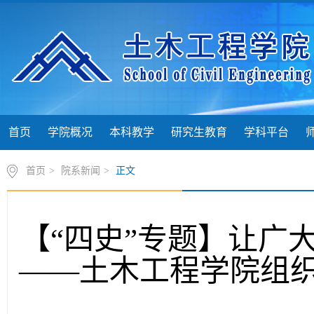
首页
学院概况
本科教学
研究生教育
学科平台
首页
>
院系新闻
>
正文
【“四史”专题】让广
——土木工程学院组